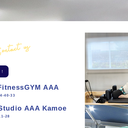
ontact us
い！
 FitnessGYM AAA
-40-33
h Studio AAA Kamoe
1‐28