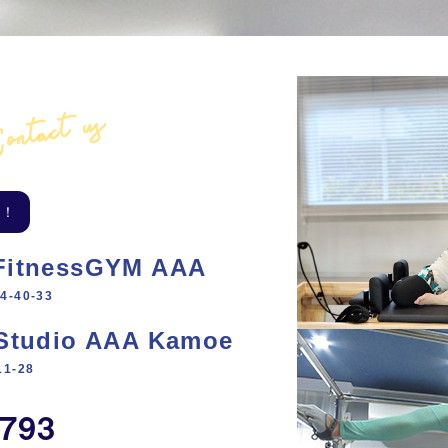
ontact us
い！
 FitnessGYM AAA
-40-33
h Studio AAA Kamoe
1‐28
3793