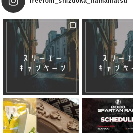
freerom_shizuoka_hamamatsu