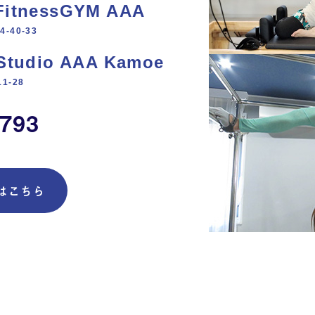
 FitnessGYM AAA
-40-33
h Studio AAA Kamoe
1‐28
3793
はこちら