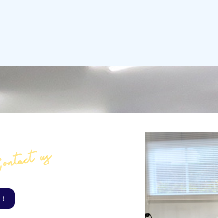
ontact us
い！