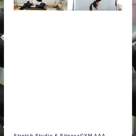
Stretch Studio & FitnessGYM AAA