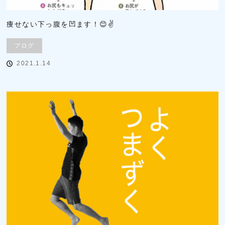
痩せない下っ腹を凹ます！😊✌
ブログ
2021.1.14