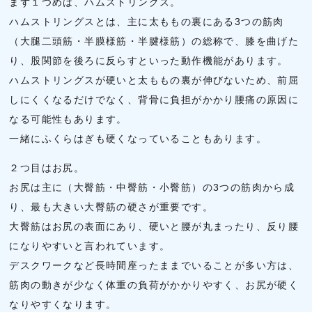
まず１つめは、ハムストリングス。
ハムストリングスとは、主に太ももの裏にある3つの筋肉
（大腿二頭筋・半膜様筋・半腱様筋）の総称で、膝を曲げた
り、股関節を後ろに反らすといった動作機能があります。
ハムストリングスが硬いと太ももの裏が伸びないため、前屈
しにくくなるだけでなく、背骨に負担がかかり腰痛の原因に
なる可能性もあります。
一緒にふくらはぎも硬くなっていることもあります。
２つ目はお尻。
お尻は主に（大臀筋・中臀筋・小臀筋）の3つの筋肉から成
り、最も大きい大臀筋の硬さが重要です。
大臀筋はお尻の表面にあり、硬いと腰が丸まったり、反り腰
になりやすいと言われています。
デスクワークなど長時間座ったままでいることが多い方は、
筋肉の動きが少なく体重の負荷がかかりやすく、お尻が硬く
なりやすくなります。