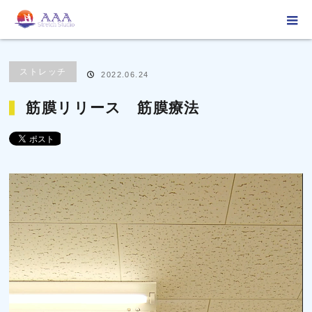
ホーム
ブログ
ストレッチ
筋膜リリース 筋膜療法
ストレッチ
2022.06.24
筋膜リリース 筋膜療法
動
画
プ
レ
ー
ヤ
ー