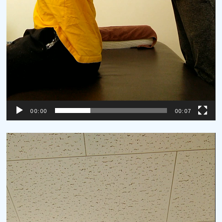
00:00
00:07
動
画
プ
レ
ー
ヤ