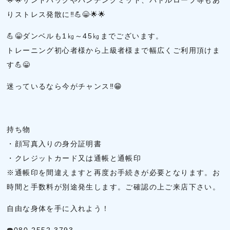
🌟🌟サンドバッグやパンチングミット、バトルロープ等もあ
りストレス発散に‼️💪😁🌟🌟
💪😁ダンベルも1㎏～45㎏までございます。
トレーニング初心者様から上級者様まで幅広くご利用頂けま
す💪😁
迷っているなら今がチャンス‼️😁
持ち物
・顔写真入りの身分証明書
・クレジットカード又は通帳と通帳印
※通帳印を間違えますと再度お手続きが必要となります。お
時間と手数料が別途発生します。ご確認の上ご来店下さい。
自由な身体を手に入れよう！