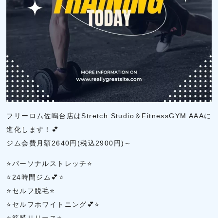
フリーロム佐鳴台店はStretch Studio＆FitnessGYM AAAに
進化します！💕
ジム会費月額2640円(税込2900円)～
⭐パーソナルストレッチ⭐
⭐24時間ジム💕⭐
⭐セルフ脱毛⭐
⭐セルフホワイトニング💕⭐