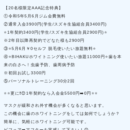
【20名様限定AAA記念特典】
①令和5年5月6月ジム会費無料
②通常入会3900円(学生/スズキ生協組合員3400円)
⭐1年契約3400円(学生/スズキ生協組合員2900円)⭐
※2年目以降再契約でどなた様も2900円
③⭐5月6月￥0セルフ 脱毛使いたい放題無料⭐
④⭐BIHAKUホワイトニング使いたい放題11000円⭐歯を本
来の白さへ！虫歯予防、歯周病予防
※初回お試し3300円
⑤パーソナルトレーニング30分2回
⭐⭐更に❗😊1年契約なら入会金5500円➡️0円⭐⭐
マスクが緩和され外す機会が多くなると思います。
この機会に歯のホワイトニングをしては如何でしょうか？
簡単に、気軽にホワイトニング可能です。
ビフォア➡️アフターを実感して下さい！😊