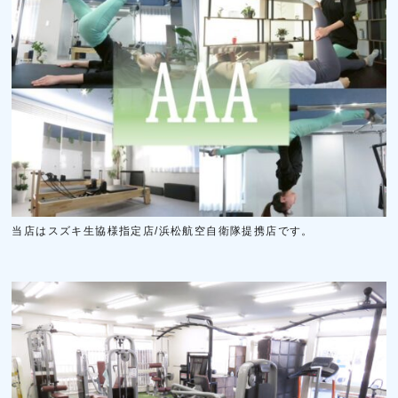
当店はスズキ生協様指定店/浜松航空自衛隊提携店です。