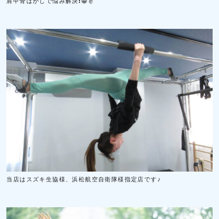
肩甲骨はがしで悩み解決❗😁✌️
当店はスズキ生協様、浜松航空自衛隊様指定店です♪