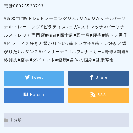
電話08025523793
#浜松市#筋トレ#トレーニングジム#ジム#ジム女子#パーソ
ナルトレーニング#ピラティス#ヨガ#ストレッチ#パーソナ
ルストレッチ専門店#猫背#四十肩#五十肩#腰痛#筋トレ男子
#ピラティス好きと繋がりたい#筋トレ女子#筋トレ好きと繋
がりたい#ダンス#バレリーナ#ゴルフ#サッカー#野球#剣道#
格闘技#空手#ダイエット#健康#身体の悩み#健康寿命
Tweet
Share
Hatena
RSS
未分類