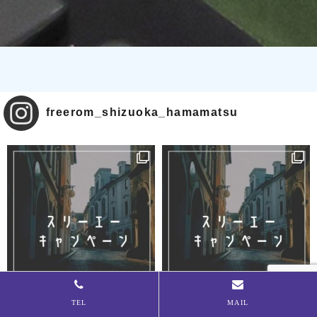
freerom_shizuoka_hamamatsu
TEL
MAIL