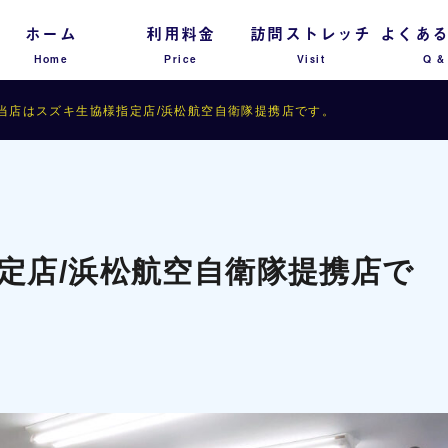
ホーム
利用料金
訪問ストレッチ
よくあ
Home
Price
Visit
Q &
当店はスズキ生協様指定店/浜松航空自衛隊提携店です。
定店/浜松航空自衛隊提携店で