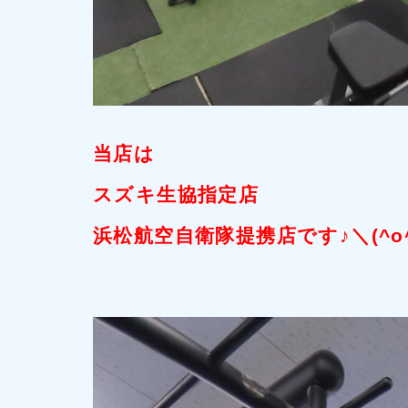
当店は
スズキ生協指定店
浜松航空自衛隊提携店です♪＼(^o