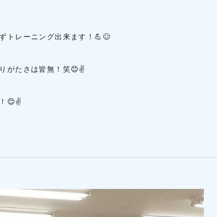
トレーニング出来ます！💪😊
りがたさは皆無！笑😊✌
😊✌