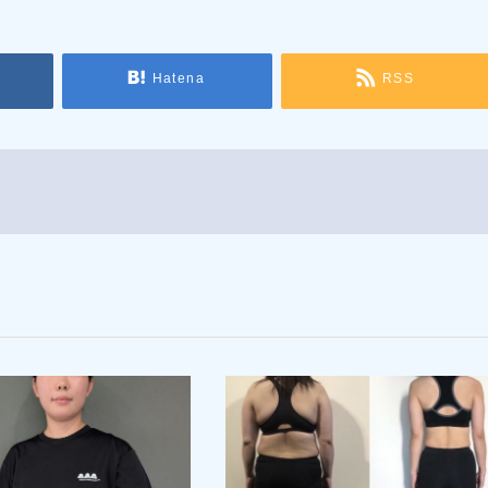
Hatena
RSS