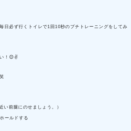
毎日必ず行くトイレで1回10秒のプチトレーニングをしてみ
！😊✌
笑
に近い前腿にのせましょう。）
秒ホールドする